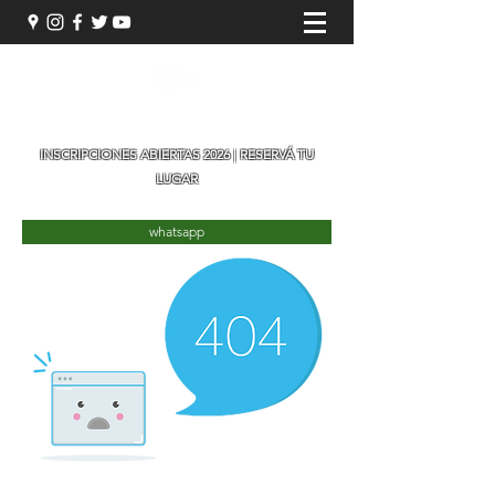
"19 años generando nuevos artistas"
INSCRIPCIONES ABIERTAS 2026
|
RESERVÁ TU
LUGAR
whatsapp